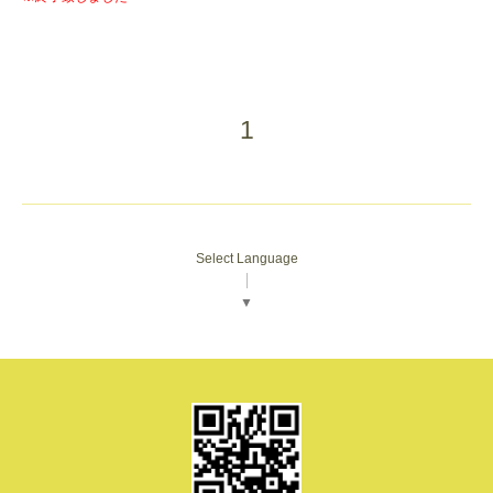
1
Select Language
▼