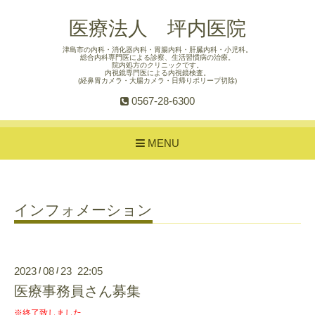
医療法人 坪内医院
津島市の内科・消化器内科・胃腸内科・肝臓内科・小児科。
総合内科専門医による診察、生活習慣病の治療。
院内処方のクリニックです。
内視鏡専門医による内視鏡検査。
(経鼻胃カメラ・大腸カメラ・日帰りポリープ切除)
0567-28-6300
MENU
インフォメーション
2023
08
23 22:05
/
/
医療事務員さん募集
※終了致しました