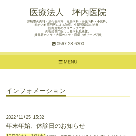
医療法人 坪内医院
津島市の内科・消化器内科・胃腸内科・肝臓内科・小児科。
総合内科専門医による診察、生活習慣病の治療。
院内処方のクリニックです。
内視鏡専門医による内視鏡検査。
(経鼻胃カメラ・大腸カメラ・日帰りポリープ切除)
0567-28-6300
MENU
インフォメーション
2022
11
25 15:32
/
/
年末年始、休診日のお知らせ